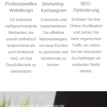
SEO-
Professionelles
Marketing-
Optimierung
Webdesign
Kampagnen
Erhöhen Sie Ihre
Ich entwickle
Entwickeln und
Online-Sichtbarkeit
maßgeschneiderte
implementieren
und ziehen Sie
Webseiten, die
Sie effektive
mehr organischen
sowohl ästhetisch
Werbestrategien,
Traffic an, indem
ansprechend als
um neue Kunden
Sie bei relevanten
auch funktional
zu gewinnen und
Suchanfragen an
sind, um Ihre
bestehende zu
vorderster Stelle
Geschäftsziele zu
binden.
stehen.
unterstützen.
Die Vorteile einer Webseite von mir