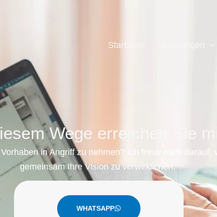
Startseite
Leistungen
diesem Wege erreichen Sie m
les Vorhaben in Angriff zu nehmen? Ich freue mich darauf,
gemeinsam Ihre Vision zu verwirklichen.
WHATSAPP