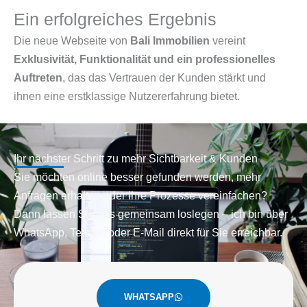
Ein erfolgreiches Ergebnis
Die neue Webseite von
Bali Immobilien
vereint
Exklusivität, Funktionalität und ein professionelles
Auftreten
, das das Vertrauen der Kunden stärkt und
ihnen eine erstklassige Nutzererfahrung bietet.
Ihr nächster Schritt zu mehr Sichtbarkeit & Kunden
Sie möchten online besser gefunden werden, mehr
Anfragen erhalten oder Ihre Prozesse vereinfachen?
Dann lassen Sie uns gemeinsam loslegen – ich bin über
WhatsApp, Telefon oder E-Mail direkt für Sie erreichbar.
WHATSAPP