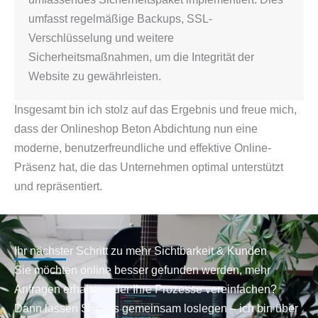
umfasst regelmäßige Backups, SSL-
Verschlüsselung und weitere
Sicherheitsmaßnahmen, um die Integrität der
Website zu gewährleisten.
Insgesamt bin ich stolz auf das Ergebnis und freue mich,
dass der Onlineshop Beton Abdichtung nun eine
moderne, benutzerfreundliche und effektive Online-
Präsenz hat, die das Unternehmen optimal unterstützt
und repräsentiert.
Ihr nächster Schritt zu mehr Sichtbarkeit & Kunden
Sie möchten online besser gefunden werden, mehr
Anfragen erhalten oder Ihre Prozesse vereinfachen?
Dann lassen Sie uns gemeinsam loslegen – ich bin über